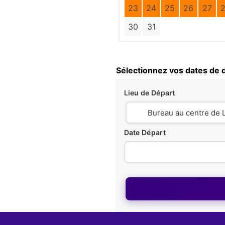
23
24
25
26
27
30
31
Sélectionnez vos dates de d
Lieu de Départ
Date Départ