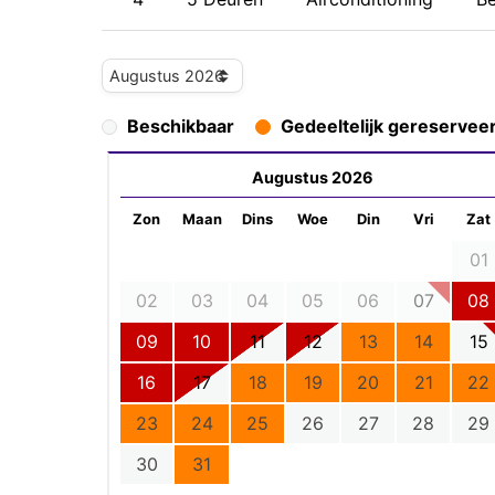
Beschikbaar
Gedeeltelijk gereservee
Augustus 2026
Zon
Maan
Dins
Woe
Din
Vri
Zat
01
02
03
04
05
06
07
08
09
10
11
12
13
14
15
16
17
18
19
20
21
22
23
24
25
26
27
28
29
30
31