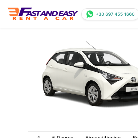
+30 697 455 1660
4
5 Deuren
Airconditioning
Be