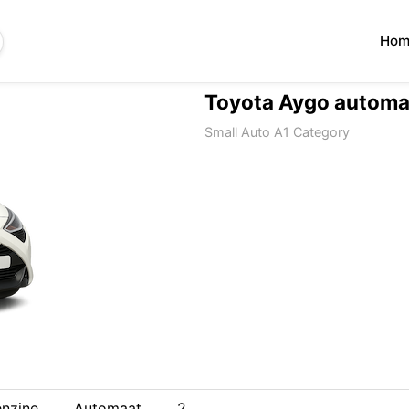
Hom
Toyota Aygo automaa
Small Auto A1 Category
nzine
Automaat
2