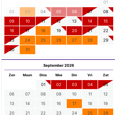
01
02
03
04
05
06
07
08
09
10
11
12
13
14
15
16
17
18
19
20
21
22
23
24
25
26
27
28
29
30
31
September 2026
Zon
Maan
Dins
Woe
Din
Vri
Zat
01
02
03
04
05
06
07
08
09
10
11
12
13
14
15
16
17
18
19
20
21
22
23
24
25
26