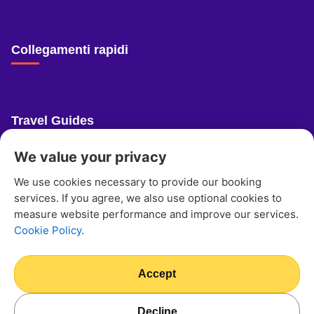
Collegamenti rapidi
Travel Guides
We value your privacy
Ultimate Guide To Crete Best Beaches
We use cookies necessary to provide our booking
services. If you agree, we also use optional cookies to
measure website performance and improve our services.
Cookie Policy
.
© 2026 Fast And Easy Rent A Car
Informativa sulla privacy
Cookie Policy
Accept
Accettiamo:
Decline